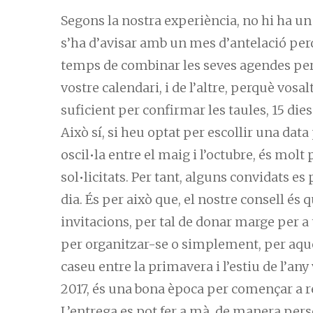
Segons la nostra experiència, no hi ha un 
s’ha d’avisar amb un mes d’antelació perq
temps de combinar les seves agendes per 
vostre calendari, i de l’altre, perquè vos
suficient per confirmar les taules, 15 die
Això sí, si heu optat per escollir una da
oscil•la entre el maig i l’octubre, és molt
sol•licitats. Per tant, alguns convidats 
dia. És per això que, el nostre consell és
invitacions, per tal de donar marge per a
per organitzar-se o simplement, per aquel
caseu entre la primavera i l’estiu de l’any
2017, és una bona època per començar a re
L’entrega es pot fer a mà, de manera perso