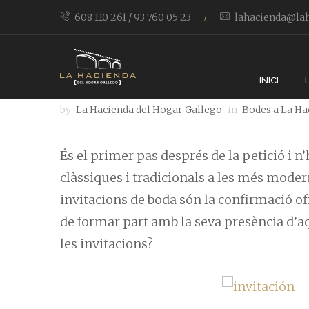
608 110 261 / 93 760 05 23
lahacienda@lah
/
Sí, vinc!
INICI
by
La Hacienda del Hogar Gallego
in
Bodes a La Ha
És el primer pas després de la petició i n’
clàssiques i tradicionals a les més moder
invitacions de boda són la confirmació of
de formar part amb la seva presència d’aq
les invitacions?