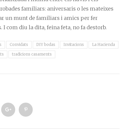
obades familiars: aniversaris o les mateixes
r un munt de familiars i amics per fer
 I com diu la dita, feina feta, no fa destorb.
s
Convidats
DIY bodas
Invitacions
La Hacienda
ts
tradicions casaments