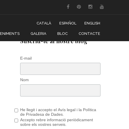
CATALÀ
ESPAÑOL
ENGLISH
VENIMENTS
GALERIA
BLOC
CONTACTE
Suscriu-te al nostre blog
E-mail
Nom
He llegit i accepto el Avís legal i la Política
de Privadesa de Dades.
Accepto rebre informació periòdicament
sobre els vostres serveis.