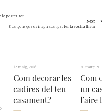
a la posteritat
Next
8 cançons que us inspiraran per fer la vostra llista
6
30 març, 2016
ecorar les
Com organitzar
s del teu
un casament a
ent?
l’aire lliure?