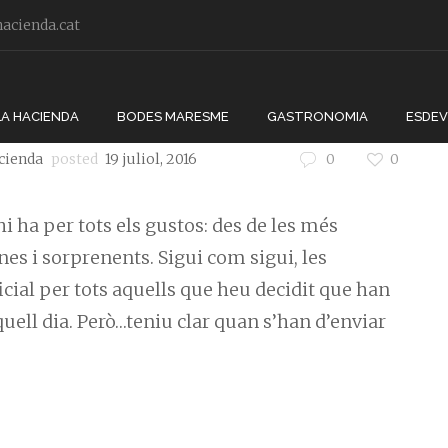
acienda.cat
LA HACIENDA
BODES MARESME
GASTRONOMIA
ESDE
cienda
posted
19 juliol, 2016
0
0
hi ha per tots els gustos: des de les més
nes i sorprenents. Sigui com sigui, les
icial per tots aquells que heu decidit que han
uell dia. Però…teniu clar quan s’han d’enviar