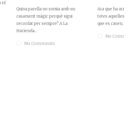
a no somia amb un
Ara que ha arribat el bon temps,
ic perquè sigui
totes aquelles parelles enamorades
 sempre? A La
que es casen, tenen la...
No Comments
ments