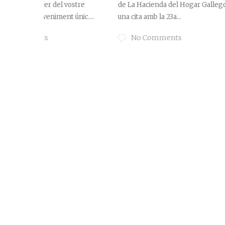
ostre
de La Hacienda del Hogar Gallego té
Quina parell
únic....
una cita amb la 23a...
casament màg
No Comments
recordat per
Hacienda...
No Com