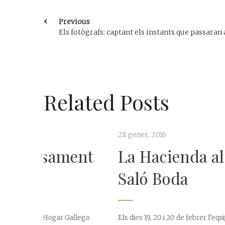
Previous
Els fotògrafs: captant els instants que passaran 
Related Posts
28 gener, 2016
12 maig, 201
ent
La Hacienda al
Com d
Saló Boda
cadire
casam
allego
Els dies 19, 20 i 20 de febrer l’equip