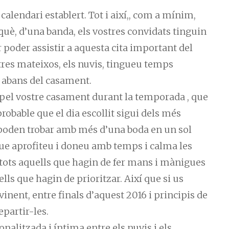
calendari establert. Tot i així,, com a mínim,
uè, d’una banda, els vostres convidats tinguin
poder assistir a aquesta cita important del
altres mateixos, els nuvis, tingueu temps
s abans del casament.
ta pel vostre casament durant la temporada , que
 probable que el dia escollit sigui dels més
es poden trobar amb més d’una boda en un sol
 que aprofiteu i doneu amb temps i calma les
 tots aquells que hagin de fer mans i mànigues
ls que hagin de prioritzar. Així que si us
 vinent, entre finals d’aquest 2016 i principis de
partir-les.
nalitzada i íntima entre els nuvis i els