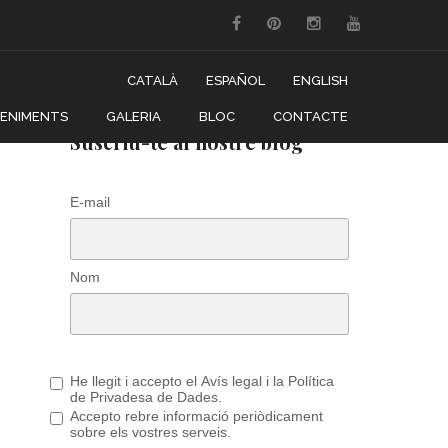
CATALÀ
ESPAÑOL
ENGLISH
VENIMENTS
GALERIA
BLOC
CONTACTE
Suscriu-te al nostre blog
E-mail
Nom
He llegit i accepto el Avís legal i la Política
de Privadesa de Dades.
Accepto rebre informació periòdicament
sobre els vostres serveis.