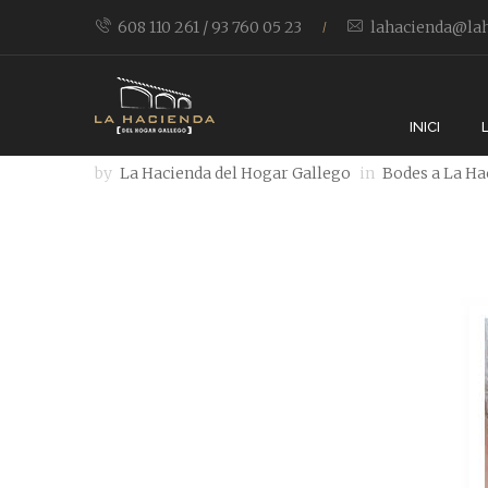
608 110 261 / 93 760 05 23
lahacienda@lah
/
La Hacienda a l
INICI
by
La Hacienda del Hogar Gallego
in
Bodes a La Ha