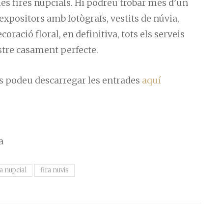
les fires nupcials. Hi podreu trobar més d’un
xpositors amb fotògrafs, vestits de núvia,
oració floral, en definitiva, tots els serveis
ostre casament perfecte.
 us podeu descarregar les entrades
aquí
ra nupcial
fira nuvis