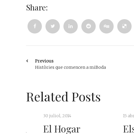
Share:
Previous
Històries que comencen a miBoda
Related Posts
30 juliol, 2014
15 abril, 2016
 al
El Hogar
Els ap