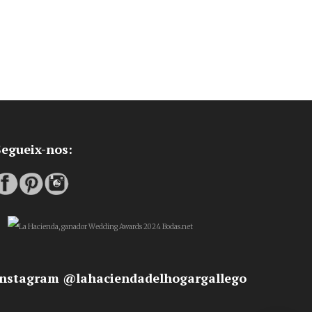
Segueix-nos:
Instagram @lahaciendadelhogargallego