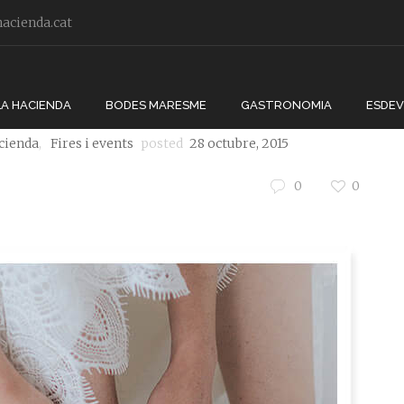
acienda.cat
a Fira miBoda
LA HACIENDA
BODES MARESME
GASTRONOMIA
ESDE
cienda
,
Fires i events
posted
28 octubre, 2015
0
0