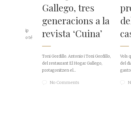
Gallego, tres
protag
generacions a la
del te
revista ‘Cuina’
casam
l’equip
allego té
Toni Gordillo. Antonio i Toni Gordillo,
Vols que tothom
del restaurant El Hogar Gallego,
del dia del teu
protagonitzen el...
gastronomia sig
No Comments
No Comm