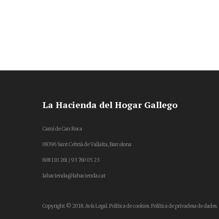
La Hacienda del Hogar Gallego
Camí de Can Roca
08396 Sant Cebrià de Vallalta, Barcelona
608 110 261 / 93 760 05 23
lahacienda@lahacienda.cat
Copyright © 2018.
Avís Legal.
Política de cookies.
Política de privadesa de dades.