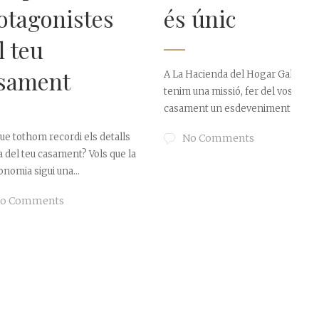
onistes
és únic
u
7
ent
A La Hacienda del Hogar Gallego
tenim una missió, fer del vostre
casament un esdeveniment únic....
 recordi els detalls
No Comments
 casament? Vols que la
ui una...
ents
A
d
M