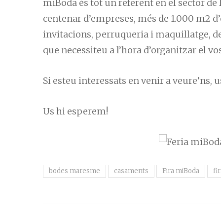
miBoda és tot un referent en el sector de 
centenar d’empreses, més de 1.000 m2 d’e
invitacions, perruqueria i maquillatge, dec
que necessiteu a l’hora d’organitzar el v
Si esteu interessats en venir a veure’ns,
Us hi esperem!
bodes maresme
casaments
Fira miBoda
fi