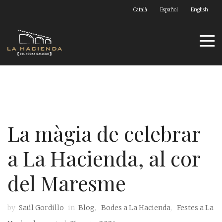
Català
Español
English
La màgia de celebrar
a La Hacienda, al cor
del Maresme
by
Saül Gordillo
in
Blog
,
Bodes a La Hacienda
,
Festes a La