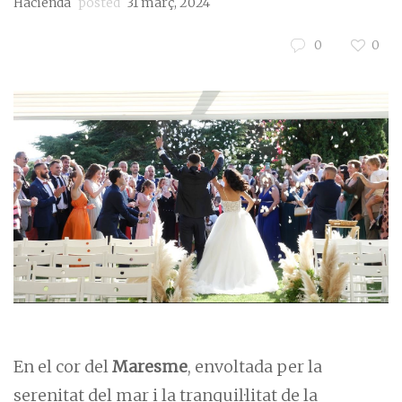
Hacienda
posted
31 març, 2024
0
0
En el cor del
Maresme
, envoltada per la
serenitat del mar i la tranquil·litat de la