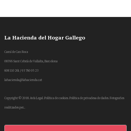
La Hacienda del Hogar Gallego
Camí de Can Roca
08396 Sant Cebrià de Vallalta, Barcelona
608 110 261 / 93 760 05 23
lahacienda@lahacienda.cat
Copyright © 2018.
Avís Legal.
Política de cookies.
Política de privadesa de dades.
Fotografies
realitzades per...