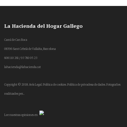
La Hacienda del Hogar Gallego
Camí de Can Roca
08396 Sant Cebrià de Vallalta, Barcelona
608 110 261 / 93 760 05 23
lahacienda@lahacienda.cat
Copyright © 2018.
Avís Legal.
Política de cookies.
Política de privadesa de dades.
Fotografies
realitzades per...
Lee
nuestras opiniones
en