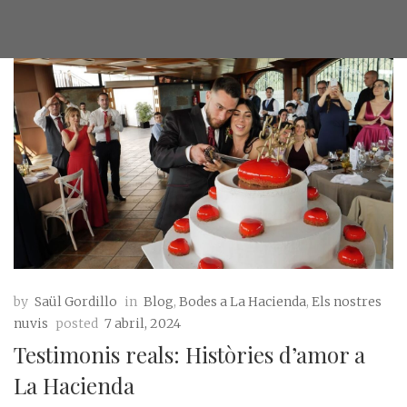
by
Saül Gordillo
in
Blog
,
Bodes a La Hacienda
,
Els nostres
nuvis
posted
7 abril, 2024
Testimonis reals: Històries d’amor a
La Hacienda