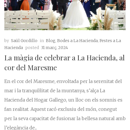
by
Saül Gordillo
in
Blog
,
Bodes a La Hacienda
,
Festes a La
Hacienda
posted
31 març, 2024
La màgia de celebrar a La Hacienda, al
cor del Maresme
En el cor del Maresme, envoltada per la serenitat del
mar i la tranquil·litat de la muntanya, s’alça La
Hacienda del Hogar Gallego, un lloc on els somnis es
fan realitat. Aquest racó exclusiu del món, conegut
per la seva capacitat de fusionar la bellesa natural amb
l’elegància de...