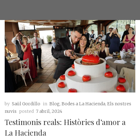
by
Saül Gordillo
in
Blog
,
Bodes a La Hacienda
,
Els nostres
nuvis
posted
7 abril, 2024
Testimonis reals: Històries d’amor a
La Hacienda