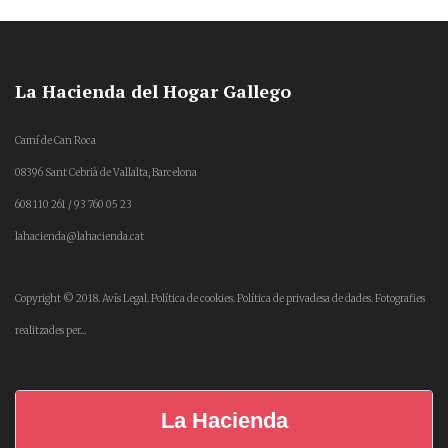
La Hacienda del Hogar Gallego
Camí de Can Roca
08396 Sant Cebrià de Vallalta, Barcelona
608 110 261 / 93 760 05 23
lahacienda@lahacienda.cat
Copyright © 2018.
Avís Legal.
Política de cookies.
Política de privadesa de dades.
Fotografies
realitzades per...
La Hacienda