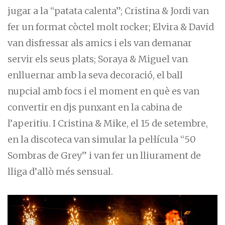
jugar a la “patata calenta”; Cristina & Jordi van
fer un format còctel molt rocker; Elvira & David
van disfressar als amics i els van demanar
servir els seus plats; Soraya & Miguel van
enlluernar amb la seva decoració, el ball
nupcial amb focs i el moment en què es van
convertir en djs punxant en la cabina de
l’aperitiu. I Cristina & Mike, el 15 de setembre,
en la discoteca van simular la pel·lícula “50
Sombras de Grey” i van fer un lliurament de
lliga d’allò més sensual.