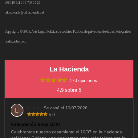
608 110 261 / 93 760 05 23
lahacienda@lahacienda.cat
Copyright © 2018.
Avís Legal.
Política de cookies.
Política de privadesa de dades.
Fotografies
realitzades per...
La Hacienda
173 opiniones
4.9 sobre 5
Laura
· Se casó el 10/07/2026
5.0
Celebración boda 10/07
Celebramos nuestro casamiento el 10/07 en la Hacienda
del Hogar Gallego y no podríamos estar más felices con la