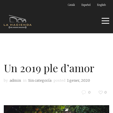
Català
Español
English
Un 2019 ple d’amor
by
admin
in
Sin categoría
posted
1 gener, 2020
0
0