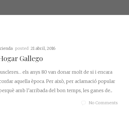
acienda
posted
21 abril, 2016
 Hogar Gallego
scleres… els anys 80 van donar molt de si i encara
cordar aquella època. Per això, per aclamació popular
rquè amb l’arribada del bon temps, les ganes de...
No Comments