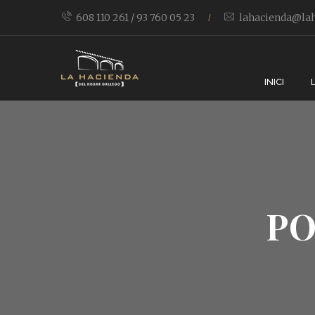
608 110 261 / 93 760 05 23
lahacienda@lah
/
INICI
PO