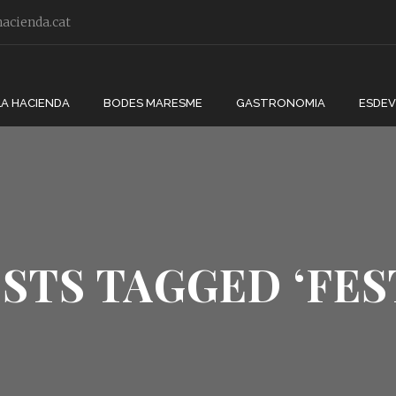
acienda.cat
LA HACIENDA
BODES MARESME
GASTRONOMIA
ESDE
STS TAGGED ‘FES