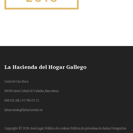
La Hacienda del Hogar Gallego
Camí de Can Roca
08396 Sant Cebrià de Vallalta, Barcelona
608 110 261 / 93 760 05 23
lahacienda@lahacienda.cat
Copyright © 2018.
Avís Legal.
Política de cookies.
Política de privadesa de dades.
Fotografies