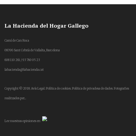
La Hacienda del Hogar Gallego
Camí de Can Roca
08396 Sant Cebrià de Vallalta, Barcelona
608 110 261 / 93 760 05 23
lahacienda@lahacienda.cat
Copyright © 2018.
Avís Legal.
Política de cookies.
Política de privadesa de dades.
Fotografies
realitzades per...
Lee
nuestras opiniones
en