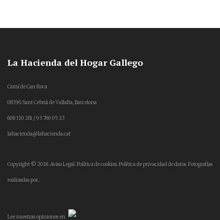
La Hacienda del Hogar Gallego
Camí de Can Roca
08396 Sant Cebrià de Vallalta, Barcelona
608 110 261 / 93 760 05 23
lahacienda@lahacienda.cat
Copyright © 2018.
Aviso Legal.
Política de cookies.
Política de privacidad de datos.
Fotografías
realizadas por...
Lee
nuestras opiniones
en