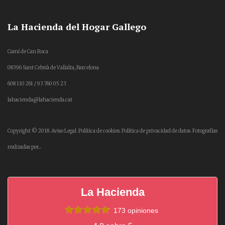
La Hacienda del Hogar Gallego
Camí de Can Roca
08396 Sant Cebrià de Vallalta, Barcelona
608 110 261 / 93 760 05 23
lahacienda@lahacienda.cat
Copyright © 2018.
Aviso Legal.
Política de cookies.
Política de privacidad de datos.
Fotografías
realizadas por...
La Hacienda
173 opiniones