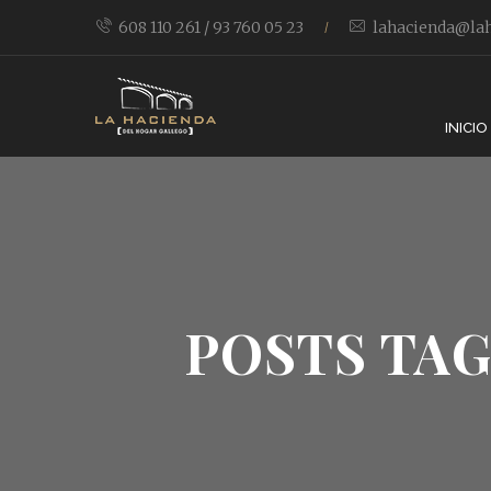
608 110 261 / 93 760 05 23
lahacienda@lah
/
INICIO
POSTS TAG