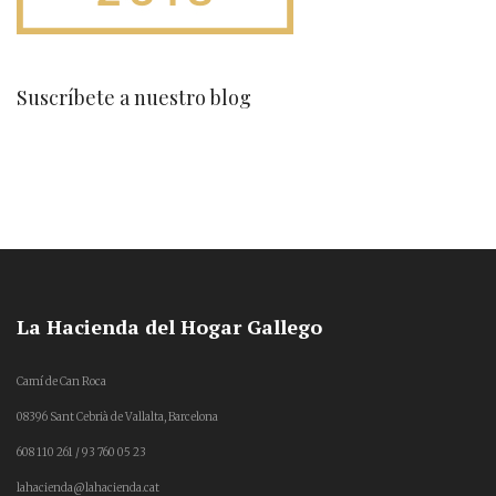
Suscríbete a nuestro blog
La Hacienda del Hogar Gallego
Camí de Can Roca
08396 Sant Cebrià de Vallalta, Barcelona
608 110 261 / 93 760 05 23
lahacienda@lahacienda.cat