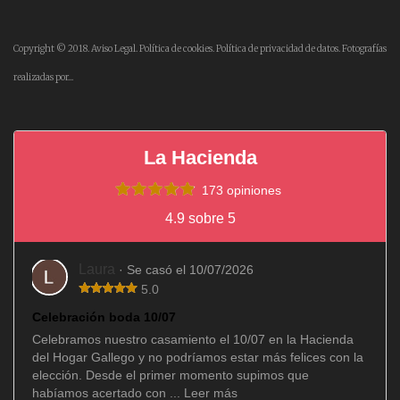
Copyright © 2018.
Aviso Legal.
Política de cookies.
Política de privacidad de datos.
Fotografías
realizadas por...
La Hacienda
173 opiniones
4.9 sobre 5
Laura
· Se casó el 10/07/2026
5.0
Celebración boda 10/07
Celebramos nuestro casamiento el 10/07 en la Hacienda
del Hogar Gallego y no podríamos estar más felices con la
elección. Desde el primer momento supimos que
habíamos acertado con ...
Leer más