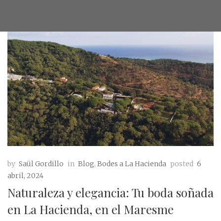
by
Saül Gordillo
in
Blog
,
Bodes a La Hacienda
posted
6
abril, 2024
Naturaleza y elegancia: Tu boda soñada
en La Hacienda, en el Maresme