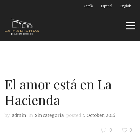
Català
Español
English
El amor está en La
Hacienda
by
admin
in
Sin categoría
posted
5 October, 2016
0
0