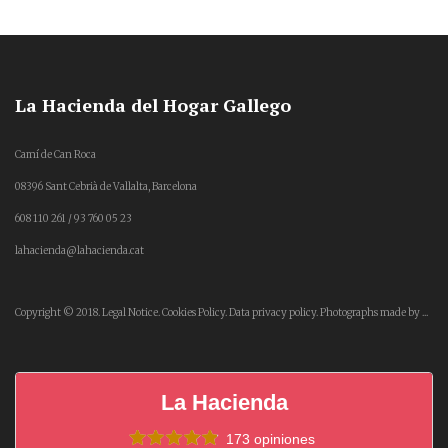
La Hacienda del Hogar Gallego
Camí de Can Roca
08396 Sant Cebrià de Vallalta, Barcelona
608 110 261 / 93 760 05 23
lahacienda@lahacienda.cat
Copyright © 2018.
Legal Notice.
Cookies Policy.
Data privacy policy.
Photographs made by ...
La Hacienda
173 opiniones