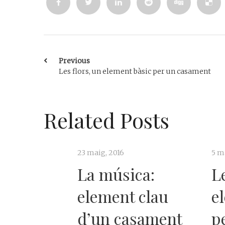
Previous
Les flors, un element bàsic per un casament
Related Posts
23 maig, 2016
5 maig, 2016
La música:
Les fl
element clau
elemen
d’un casament
per un