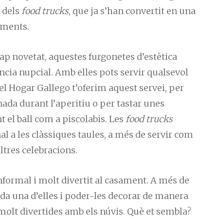
r dels
food trucks
, que ja s’han convertit en una
aments.
p novetat, aquestes furgonetes d’estètica
ncia nupcial. Amb elles pots servir qualsevol
el Hogar Gallego t’oferim aquest servei, per
ada durant l’aperitiu o per tastar unes
t el ball com a piscolabis. Les
food trucks
nal a les clàssiques taules, a més de servir com
ltres celebracions.
informal i molt divertit al casament. A més de
ada una d’elles i poder-les decorar de manera
molt divertides amb els núvis. Què et sembla?