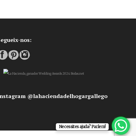
Segueix-nos:
Instagram @lahaciendadelhogargallego
Necessites ajuda? Parlem!