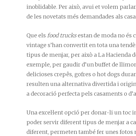
inoblidable. Per això, avui et volem parla
de les novetats més demandades als cas
Que els
food trucks
estan de moda no és ca
vintage s’han convertit en tota una tendè
tipus de menjar, per això a La Hacienda d
exemple, per gaudir d’un buffet de llimon
delicioses crepês, gofres o hot dogs duran
resulten una alternativa divertida i origi
a decoració perfecta pels casaments o d’a
Una excel·lent opció per donar-li un toc 
poder servir diferent tipus de menjar a c
diferent, permeten també fer unes fotos 