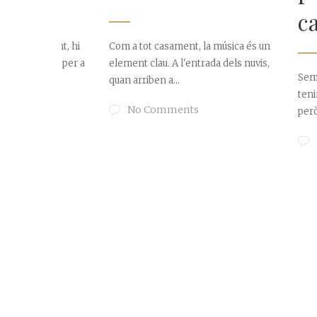
casam
ent, hi
Com a tot casament, la música és un
ant per a
element clau. A l'entrada dels nuvis,
Sempre parlem 
quan arriben a...
tenir en comp
No Comments
però quin paper
No Comm