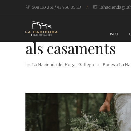
608 110 261 / 93 760 05 23
lahacienda@lah
/
Les food trucks
INICI
als casaments
by
La Hacienda del Hogar Gallego
in
Bodes a La Ha