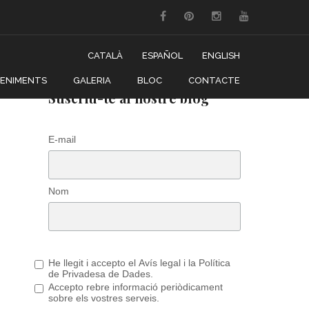
CATALÀ
ESPAÑOL
ENGLISH
VENIMENTS
GALERIA
BLOC
CONTACTE
Suscriu-te al nostre blog
E-mail
Nom
He llegit i accepto el Avís legal i la Política
de Privadesa de Dades.
Accepto rebre informació periòdicament
sobre els vostres serveis.