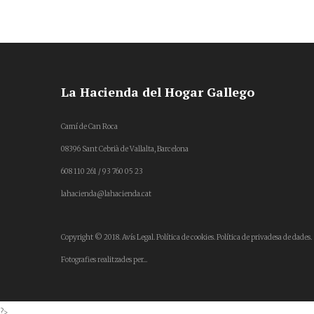
La Hacienda del Hogar Gallego
Camí de Can Roca
08396 Sant Cebrià de Vallalta, Barcelona
608 110 261 / 93 760 05 23
lahacienda@lahacienda.cat
Copyright © 2018.
Avís Legal.
Política de cookies.
Política de privadesa de dades.
Fotografies realitzades per...
?>