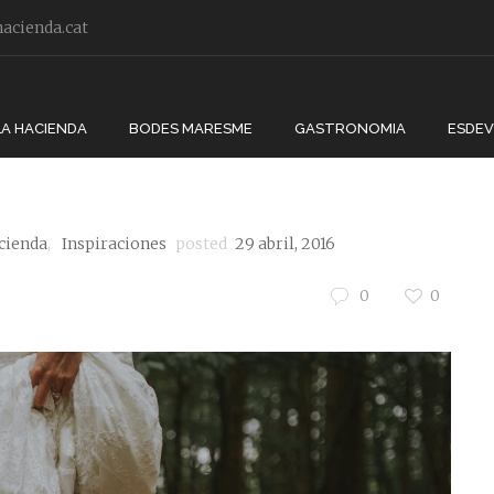
acienda.cat
: Noves tendències
LA HACIENDA
BODES MARESME
GASTRONOMIA
ESDE
cienda
,
Inspiraciones
posted
29 abril, 2016
0
0