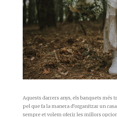
Aquests darrers anys, els banquets més t
pel que fa la manera d’organitzar un cas
sempre et volem oferir les millors opcion