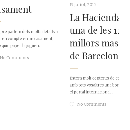
15 juliol, 2015
ent
La Hacienda,
una de les 12
dels molts detalls a
millors masies
te en un casament,
E
 hi juguen...
de Barcelona
t
ents
l
Estem molt contents de compartir
amb tots vosaltres una bona notícia:
el portal internacional...
No Comments