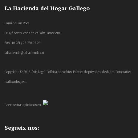
La Hacienda del Hogar Gallego
Camí de Can Roca
08396 Sant Cebrià de Vallalta, Barcelona
608 110 261 / 93 760 05 23
lahacienda@lahacienda.cat
Copyright © 2018.
Avís Legal.
Política de cookies.
Política de privadesa de dades.
Fotografies
realitzades per...
Lee
nuestras opiniones
en
Segueix-nos: