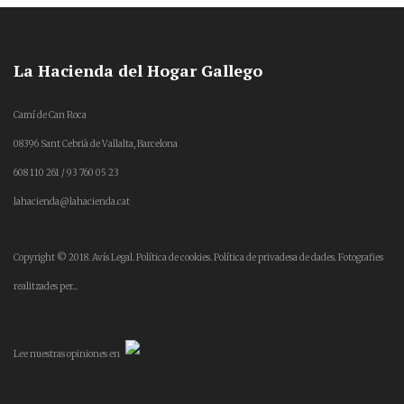
La Hacienda del Hogar Gallego
Camí de Can Roca
08396 Sant Cebrià de Vallalta, Barcelona
608 110 261 / 93 760 05 23
lahacienda@lahacienda.cat
Copyright © 2018.
Avís Legal.
Política de cookies.
Política de privadesa de dades.
Fotografies
realitzades per...
Lee
nuestras opiniones
en