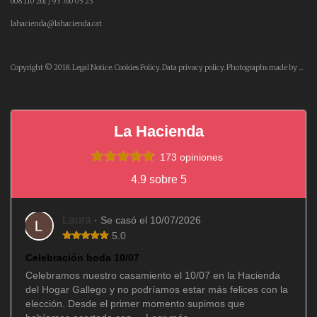
608 110 261 / 93 760 05 23
lahacienda@lahacienda.cat
Copyright © 2018.
Legal Notice.
Cookies Policy.
Data privacy policy.
Photographs made by ...
La Hacienda
173 opiniones
4.9 sobre 5
Laura
· Se casó el 10/07/2026
5.0
Celebración boda 10/07
Celebramos nuestro casamiento el 10/07 en la Hacienda
del Hogar Gallego y no podríamos estar más felices con la
elección. Desde el primer momento supimos que