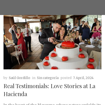
by
Saül Gordillo
in
Sin categoría
posted
7 April, 2024
Real Testimonials: Love Stories at La
Hacienda