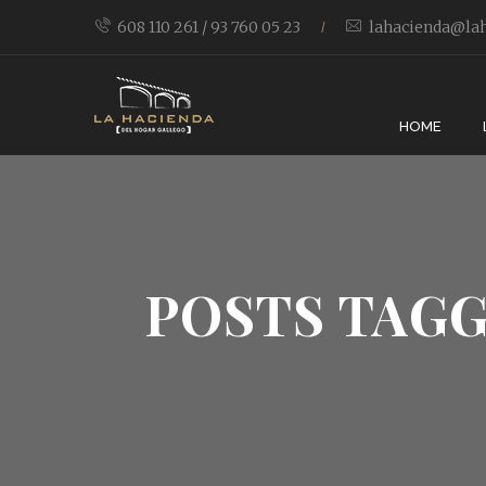
608 110 261 / 93 760 05 23
lahacienda@lah
/
HOME
POSTS TAGG