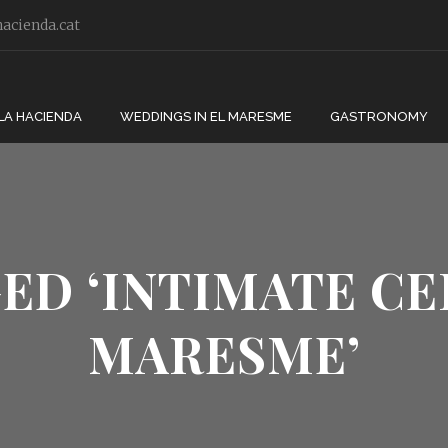
acienda.cat
LA HACIENDA
WEDDINGS IN EL MARESME
GASTRONOMY
ED ‘INTIMATE C
MARESME’