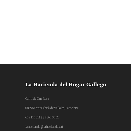
La Hacienda del Hogar Gallego
Camí de Can Roca
08396 Sant Cebrià de Vallalta, Barcelona
608 110 261 / 93 760 05 23
lahacienda@lahacienda.cat