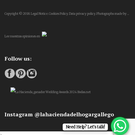
Copyright © 2018.
Legal Notice.
Cookies Policy.
Data privacy policy.
Photographs made by ...
Lee
nuestras opiniones
en
Follow us:
Instagram @lahaciendadelhogargallego
Need Help? Let's talk!