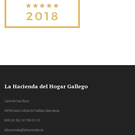
La Hacienda del Hogar Gallego
Camí de Can Roca
08396 Sant Cebrià de Vallalta, Barcelona
608 110 261 / 93 760 05 23
lahacienda@lahacienda.cat