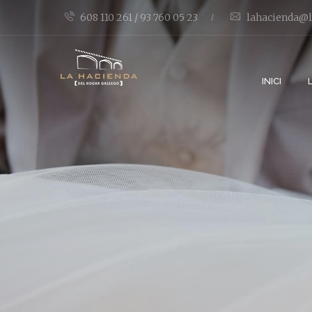
608 110 261 / 93 760 05 23
lahacienda@l
/
INICI