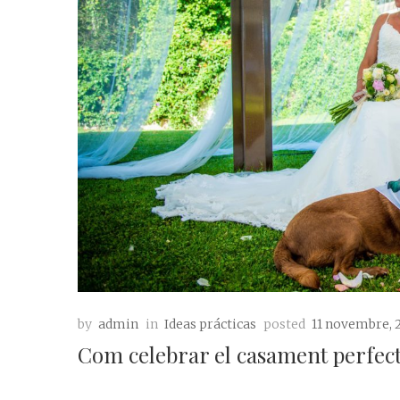
by
admin
in
Ideas prácticas
posted
11 novembre, 
Com celebrar el casament perfec