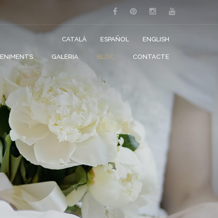
CATALÀ
ESPAÑOL
ENGLISH
VENIMENTS
GALERIA
BLOC
CONTACTE